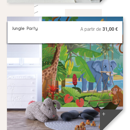
Jungle Party
A partir de
31,00
€
+