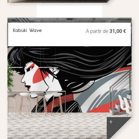
Kabuki Wave
A partir de
31,00
€
+