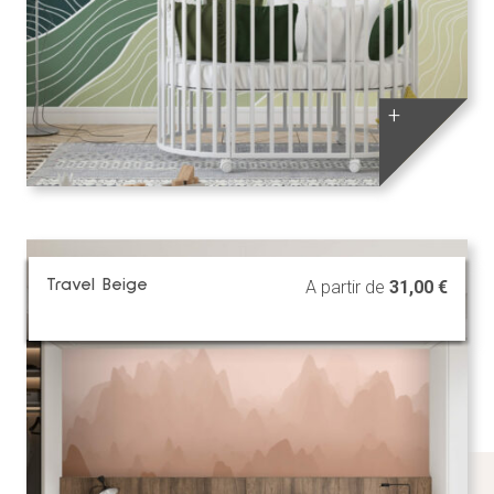
+
Travel Beige
A partir de
31,00
€