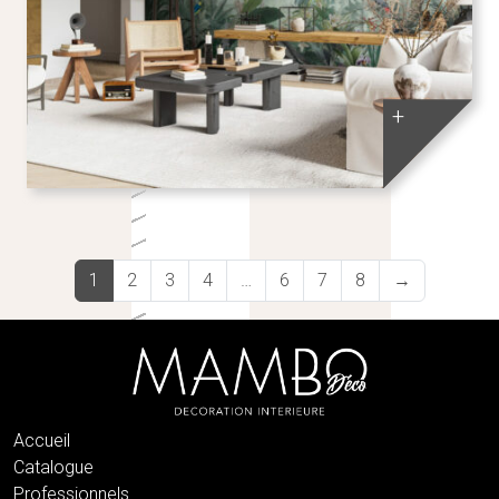
+
1
2
3
4
…
6
7
8
→
Accueil
Catalogue
Professionnels