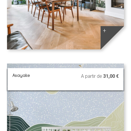
+
Asayake
A partir de
31,00
€