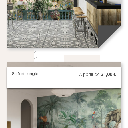
+
Safari Jungle
A partir de
31,00
€