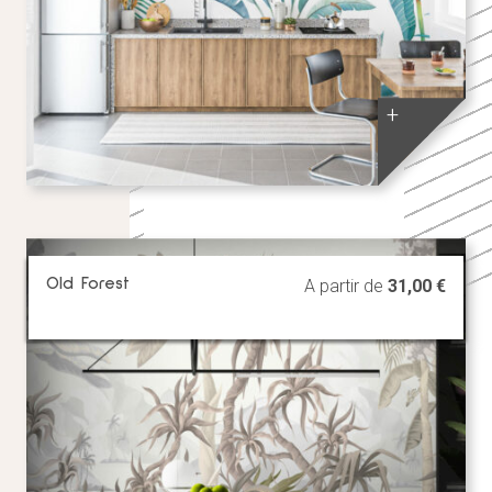
+
Old Forest
A partir de
31,00
€