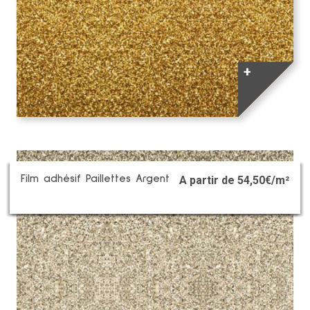
+
Film adhésif Paillettes Argent
A partir de
54,50
€/m²