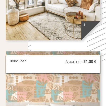
+
Boho Zen
A partir de
31,00
€