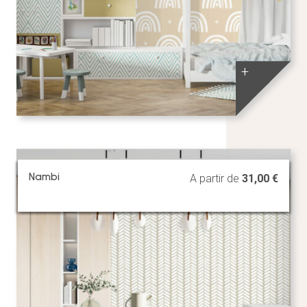
+
Nambi
A partir de
31,00
€