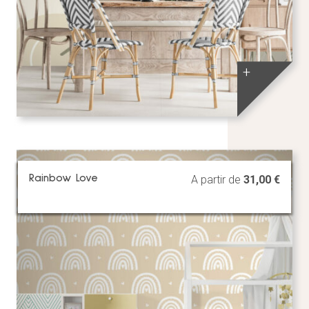
+
Rainbow Love
A partir de
31,00
€