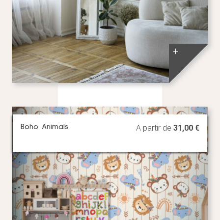
+
Boho Animals
A partir de
31,00
€