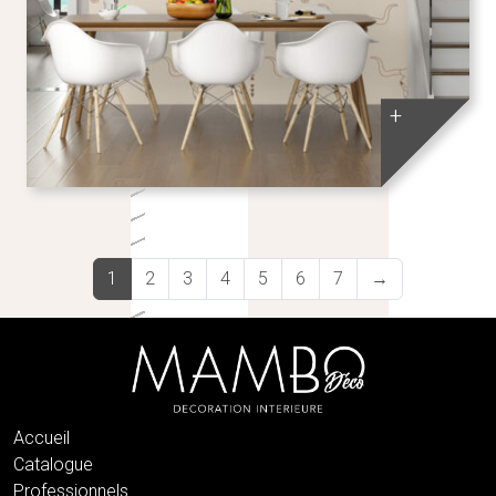
+
1
2
3
4
5
6
7
→
Accueil
Catalogue
Professionnels