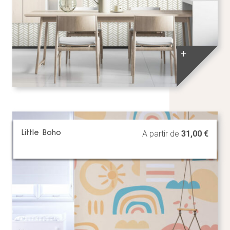
+
Little Boho
A partir de
31,00
€