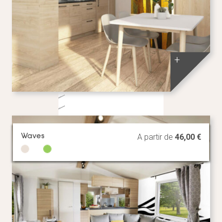
+
Waves
A partir de
46,00
€