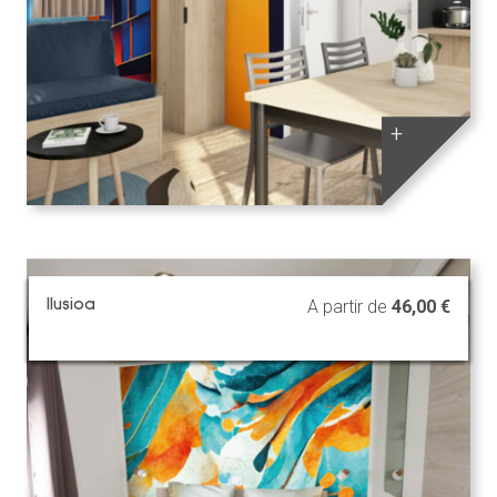
+
Ilusioa
A partir de
46,00
€