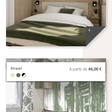
+
Street
A partir de
46,00
€