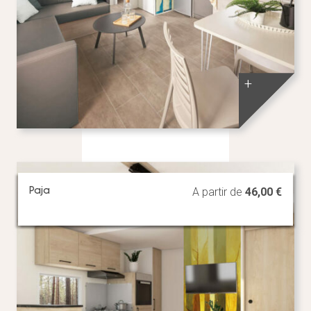
+
Paja
A partir de
46,00
€