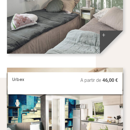
+
Urbex
A partir de
46,00
€