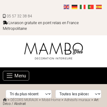
05 57 32 38 84
Livraison gratuite en point relais en France
Métropolitaine
Menu
>
DÉCORS MURAUX
>
Mobil-Home
>
Adhésifs muraux
> Art
Déco / Abstrait