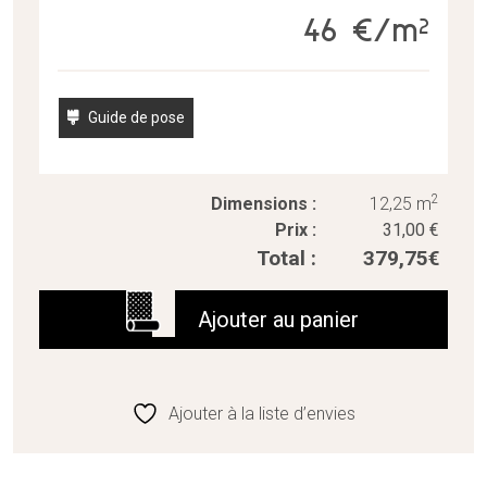
46 €/m²
Guide de pose
2
Dimensions :
12,25 m
Prix :
31,00
€
Total :
379,75
€
quantité
de
Ajouter au panier
Floral
Concrete
Ajouter à la liste d’envies