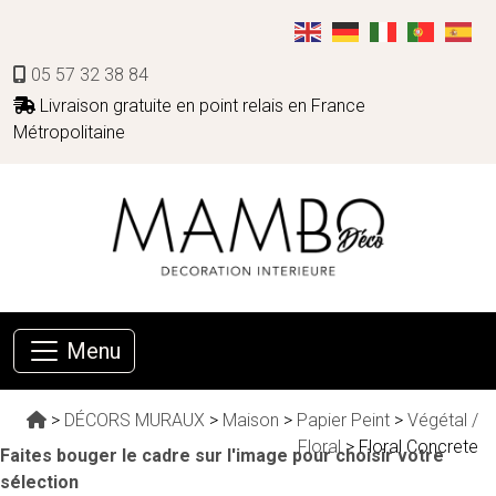
05 57 32 38 84
Livraison gratuite en point relais en France
Métropolitaine
Menu
>
DÉCORS MURAUX
>
Maison
>
Papier Peint
>
Végétal /
Floral
> Floral Concrete
Faites bouger le cadre sur l'image pour choisir votre
sélection