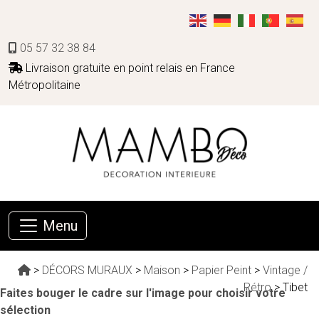
05 57 32 38 84
Livraison gratuite en point relais en France
Métropolitaine
Menu
>
DÉCORS MURAUX
>
Maison
>
Papier Peint
>
Vintage /
Rétro
> Tibet
Faites bouger le cadre sur l'image pour choisir votre
sélection