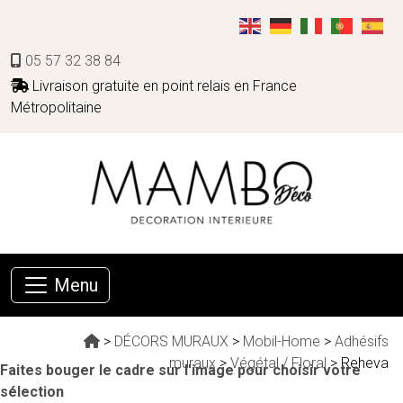
05 57 32 38 84
Livraison gratuite en point relais en France
Métropolitaine
Menu
>
DÉCORS MURAUX
>
Mobil-Home
>
Adhésifs
muraux
>
Végétal / Floral
> Reheva
Faites bouger le cadre sur l'image pour choisir votre
sélection