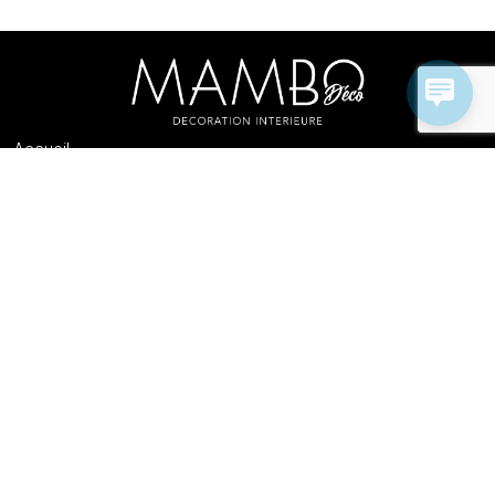
Accueil
Catalogue
Professionnels
Choix papier et pose : quelles matières ?
Contactez-nous
Choix papier et pose : quelles matières ?
CGV
Mentions légales
595 Avenue Emile Zola
33240 - PEUJARD
Nous contacter !